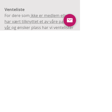
Venteliste
For dere som
ikke er medlem eller 
har vært tilknyttet et av våre partier i 
vår
og ønsker plass har vi ventelister 
på de fleste partier. 
Send oss en mail på 
post@ktfturn.no
og vi setter ditt barn på ventelisten. 