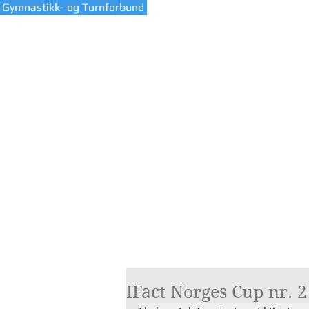
 Gymnastikk- og Turnforbund
HJEM
VÅR KL
IFact Norges Cup nr. 