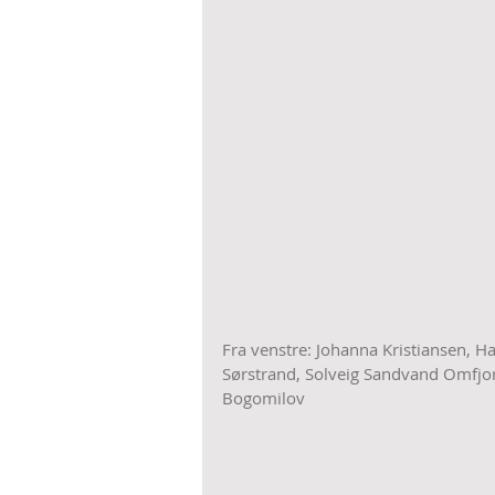
Fra venstre: Johanna Kristiansen, H
Sørstrand, Solveig Sandvand Omfjor
Bogomilov