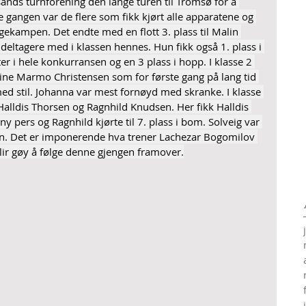
nsands turnforening den lange turen til Tromsø for å 
 gangen var de flere som fikk kjørt alle apparatene og 
ekampen. Det endte med en flott 3. plass til Malin 
 deltagere med i klassen hennes. Hun fikk også 1. plass i 
 i hele konkurransen og en 3 plass i hopp. I klasse 2 
Eline Marmo Christensen som for første gang på lang tid 
 med stil. Johanna var mest fornøyd med skranke. I klasse 
Halldis Thorsen og Ragnhild Knudsen. Her fikk Halldis 
y pers og Ragnhild kjørte til 7. plass i bom. Solveig var 
n. Det er imponerende hva trener Lachezar Bogomilov 
 blir gøy å følge denne gjengen framover.