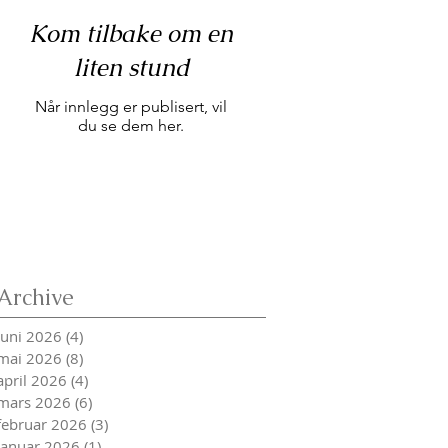
Kom tilbake om en
liten stund
Når innlegg er publisert, vil
du se dem her.
Archive
juni 2026
(4)
4 innlegg
mai 2026
(8)
8 innlegg
april 2026
(4)
4 innlegg
mars 2026
(6)
6 innlegg
februar 2026
(3)
3 innlegg
januar 2026
(1)
1 innlegg