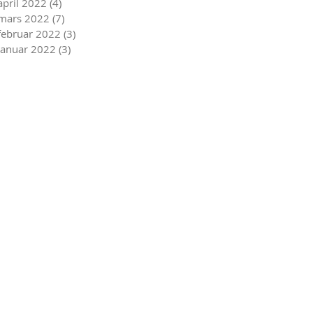
april 2022
(4)
4 innlegg
mars 2022
(7)
7 innlegg
februar 2022
(3)
3 innlegg
januar 2022
(3)
3 innlegg