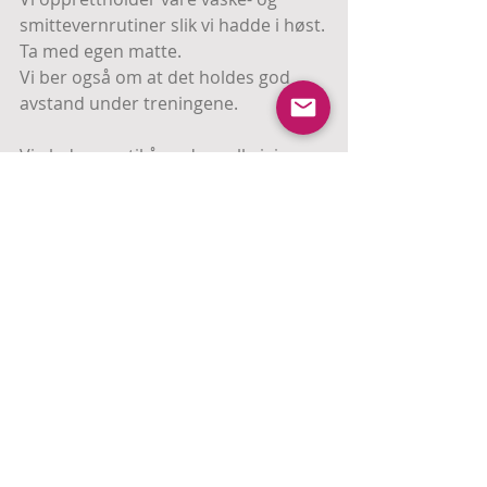
smittevernrutiner slik vi hadde i høst.
Ta med egen matte.
Vi ber også om at det holdes god 
avstand under treningene.
Vi gleder oss til å se dere alle igjen og 
ser frem til mange fine treninger 
sammen!
Kommentarer
Skriv en kommentar …