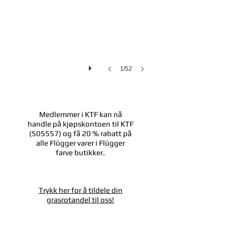
1/52
SKAL DU MALE?
Medlemmer i KTF kan nå
handle på kjøpskontoen til KTF
(505557) og få 20 % rabatt på
alle Flügger varer i Flügger
farve butikker.
GRASROTANDEL
Trykk her for å tildele din
grasrotandel til oss!