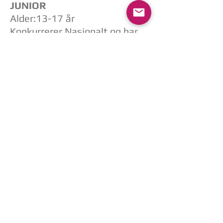
JUNIOR
Alder:13-17 år
Konkurrerer Nasjonalt og har
mål om å kvalifisere seg
internasjonalt samt ha
gymnaster med på Landslaget.
SENIOR
Alder: 18+ år
Konkurrerer i NM,
kvalifiseringskonkurranser til
Nordisk Mesterskap og har
gymnaster på Landslaget.