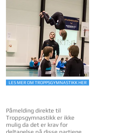
LES MER OM TROPPSGYMNASTIKK HER
Påmelding direkte til
Troppsgymnastikk er ikke
mulig da det er krav for
deltagelse på disse partiene.