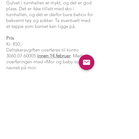
Gulvet i turnhallen er mykt, og det er god
plass. Det er ikke tillatt med sko i
turnhallen, og det er derfor bare behov for
bekvemt tøy og sokker. Ta eventuelt med
et teppe som barnet kan ligge på.
Pris
Kr. 850,-
Deltakeravgiften overføres til konto
3060.07.60005
innen 14.februar
. Merk
overføringen med «Mor og baby-turn» og
navnet på mor.
Påmelding: Påmelding sendes til
arrangement@ktfturn.no
med navnet på
mor. Det er mulighet for å komme på en
gratis prøvetime før du bestemmer deg
for om du ønsker å fortsette.
NB! Før du melder deg på og deltar på
trening er det viktig at du har fått tillatelse
av lege til å starte å trene igjen.
Kontakt: Ta kontakt med oss dersom du