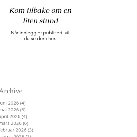
Kom tilbake om en
liten stund
Når innlegg er publisert, vil
du se dem her.
Archive
juni 2026
(4)
4 innlegg
mai 2026
(8)
8 innlegg
april 2026
(4)
4 innlegg
mars 2026
(6)
6 innlegg
februar 2026
(3)
3 innlegg
januar 2026
(1)
1 innlegg