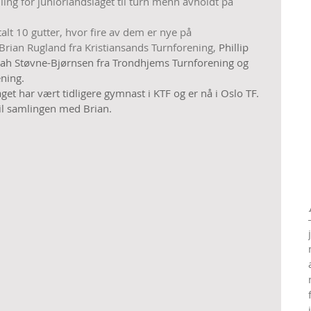
ling for juniorlandslaget til turn menn avholdt på 
alt 10 gutter, hvor fire av dem er nye på 
 Brian Rugland fra Kristiansands Turnforening, 
Phillip 
oah Støvne-Bjørnsen fra Trondhjems Turnforening og  
ning.
et har vært tidligere gymnast i KTF og er nå i Oslo TF.
til samlingen med Brian. 