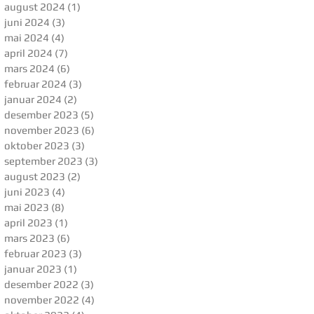
august 2024
(1)
1 innlegg
juni 2024
(3)
3 innlegg
mai 2024
(4)
4 innlegg
april 2024
(7)
7 innlegg
mars 2024
(6)
6 innlegg
februar 2024
(3)
3 innlegg
januar 2024
(2)
2 innlegg
desember 2023
(5)
5 innlegg
november 2023
(6)
6 innlegg
oktober 2023
(3)
3 innlegg
september 2023
(3)
3 innlegg
august 2023
(2)
2 innlegg
juni 2023
(4)
4 innlegg
mai 2023
(8)
8 innlegg
april 2023
(1)
1 innlegg
mars 2023
(6)
6 innlegg
februar 2023
(3)
3 innlegg
januar 2023
(1)
1 innlegg
desember 2022
(3)
3 innlegg
november 2022
(4)
4 innlegg