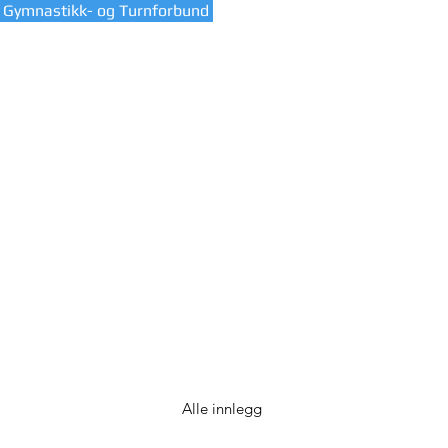
 Gymnastikk- og Turnforbund
HJEM
VÅR KL
Alle innlegg