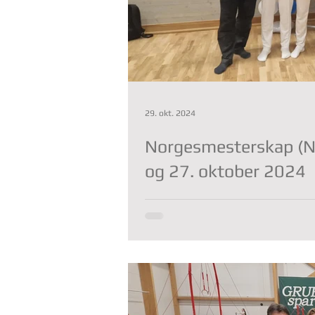
29. okt. 2024
Norgesmesterskap (NM
og 27. oktober 2024
Arild Pfaff, 28.10.24 Deltagere: Kristian, Tarald, Elias, Lukas og Brian
Trener/hjelpetrener: ...