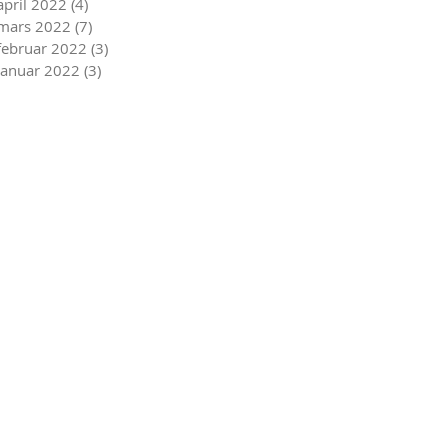
april 2022
(4)
4 innlegg
mars 2022
(7)
7 innlegg
februar 2022
(3)
3 innlegg
januar 2022
(3)
3 innlegg