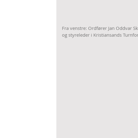
Fra venstre: Ordfører Jan Oddvar Sk
og styreleder i Kristiansands Turnf