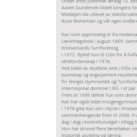
Under årets juleshow lørdag 10. dese
Aasen Gundersen tildelt kongens fo
Medaljen ble utlevet av statsforvalt
Rune Reinertsen og vår egen ordfør
Kari som opprinnelig er fra Hedemark 
Lærerhøgskole i august 1969. Samme
Kristiansands Turnforening.
I 1972  flyttet hun til Oslo for å f
idrettsvitenskap i 1978.
Ved siden av studiene sine i Oslo v
kunnskap og engasjement resulterte e
for Norges Gymnastikk og Turnforb
internasjonal dommer i RG. I et par
Frem til 1998 deltok hun som domme
Kari har også ledet morgengymnasti
I 1978 gikk Kari inn i styret i Krist
sammenhengende frem til 2008. Fra 2
dag i dag i kontrollutvalget i tillegg
Hun har skrevet flere lærerbøker om
motorisk utvikling og læring.