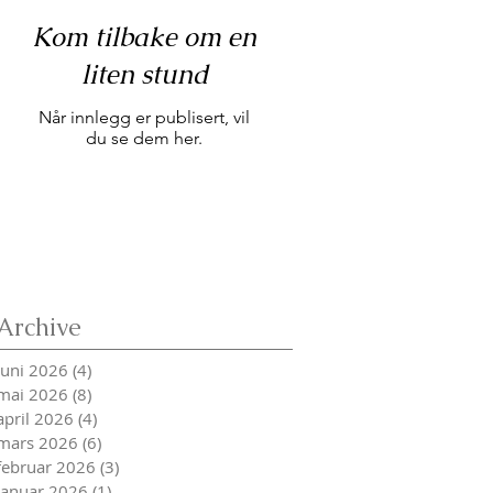
Kom tilbake om en
liten stund
Når innlegg er publisert, vil
du se dem her.
Archive
juni 2026
(4)
4 innlegg
mai 2026
(8)
8 innlegg
april 2026
(4)
4 innlegg
mars 2026
(6)
6 innlegg
februar 2026
(3)
3 innlegg
januar 2026
(1)
1 innlegg