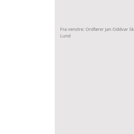
Fra venstre: Ordfører Jan Oddvar Sk
Lund