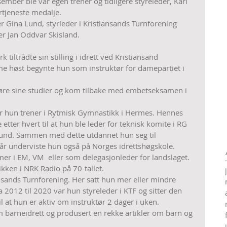
mber ble vår egen trener og tidligere styreleder, Kari 
rtjeneste medalje.
er Gina Lund, styrleder i Kristiansands Turnforening 
er Jan Oddvar Skisland.
tiltrådte sin stilling i idrett ved Kristiansand 
 høst begynte hun som instruktør for damepartiet i 
ullføre sine studier og kom tilbake med embetseksamen i 
ar hun trener i Rytmisk Gymnastikk i Hermes. Hennes 
tter hvert til at hun ble leder for teknisk komite i RG 
und. Sammen med dette utdannet hun seg til 
 år underviste hun også på Norges idrettshøgskole. 
r i EM, VM  eller som delegasjonleder for landslaget.
kken i NRK Radio på 70-tallet.
iansands Turnforening. Her satt hun mer eller mindre 
012 til 2020 var hun styreleder i KTF og sitter den 
 til at hun er aktiv om instruktør 2 dager i uken.
 barneidrett og produsert en rekke artikler om barn og 