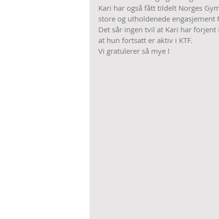
Kari har også fått tildelt Norges Gy
store og utholdenede engasjement fo
Det sår ingen tvil at Kari har forjen
at hun fortsatt er aktiv i KTF.
Vi gratulerer så mye !