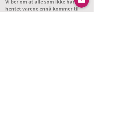
Vi ber om at alle som ikke har 
hentet varene ennå kommer til 
utlevering denne dagen.
Kommentarer
Skriv en kommentar …
971550988