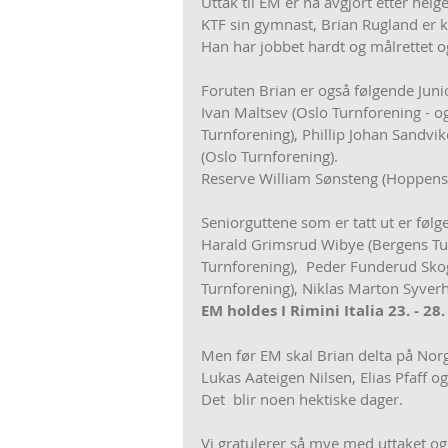
Uttak til EM er nå avgjort etter hel
KTF sin gymnast, Brian Rugland er kva
Han har jobbet hardt og målrettet og
Foruten Brian er også følgende Junior
Ivan Maltsev (Oslo Turnforening - o
Turnforening), Phillip Johan Sandvik
(Oslo Turnforening).
Reserve William Sønsteng (Hoppensp
Seniorguttene som er tatt ut er følg
Harald Grimsrud Wibye (Bergens Tur
Turnforening),  Peder Funderud Skog
Turnforening), Niklas Marton Syverh
EM holdes I Rimini Italia 23. - 28.
Men før EM skal Brian delta på N
Lukas Aateigen Nilsen, Elias Pfaff 
Det  blir noen hektiske dager. 
Vi gratulerer så mye med uttaket og