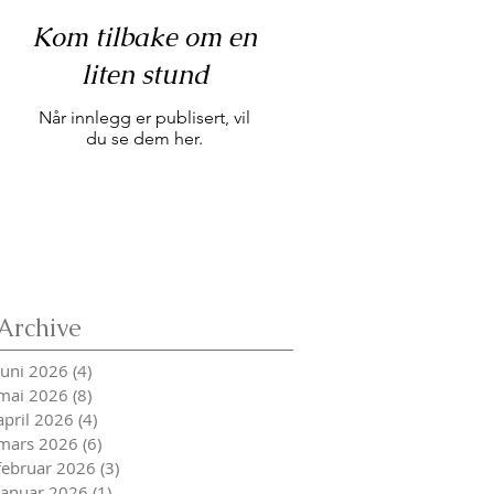
Kom tilbake om en
liten stund
Når innlegg er publisert, vil
du se dem her.
Archive
juni 2026
(4)
4 innlegg
mai 2026
(8)
8 innlegg
april 2026
(4)
4 innlegg
mars 2026
(6)
6 innlegg
februar 2026
(3)
3 innlegg
januar 2026
(1)
1 innlegg