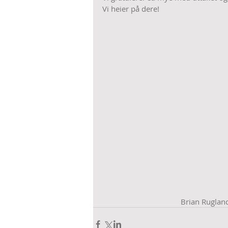
Vi heier på dere!
Brian Ruglan