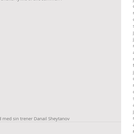
d med sin trener Danail Sheytanov