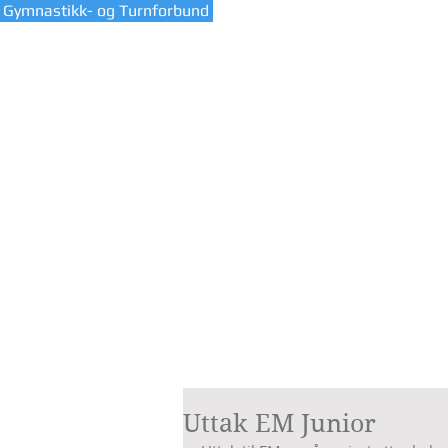
 Gymnastikk- og Turnforbund
HJEM
VÅR KL
Uttak EM Junior