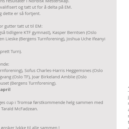
gens resultater i Nordisk Mesterskap.
lifisert og tatt ut for å delta på EM.
 dette er så fortjent.
 gutter tatt ut til EM:
gså tidligere KTF gymnast), Kasper Berntsen (Oslo 
en Lieske (Bergens Turnforening), Joshua Uche Ifeanyi 
rett Turn).
ende:
nforening), Sofus Charles-Harris Heggemsnes (Oslo 
vang (Oslo TF), Joar Birkeland Amblie (Oslo 
uset (Bergens Turnforening).
 april
orges cup i Tromsø førstkommende helg sammen med 
og Tarald McFadzean.
 ønsker lykke til alle sammen !