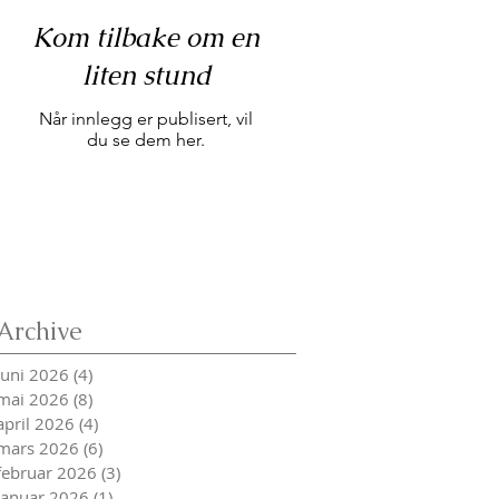
Kom tilbake om en
liten stund
Når innlegg er publisert, vil
du se dem her.
Archive
juni 2026
(4)
4 innlegg
mai 2026
(8)
8 innlegg
april 2026
(4)
4 innlegg
mars 2026
(6)
6 innlegg
februar 2026
(3)
3 innlegg
januar 2026
(1)
1 innlegg