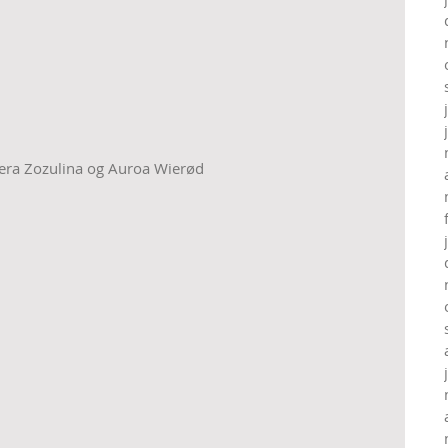
iera Zozulina og Auroa Wierød