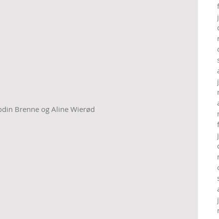
din Brenne og Aline Wierød