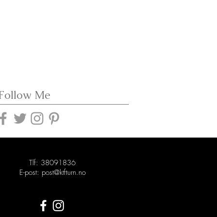
Follow Me
Tlf: 38091836
E-post:
post@ktfturn.no