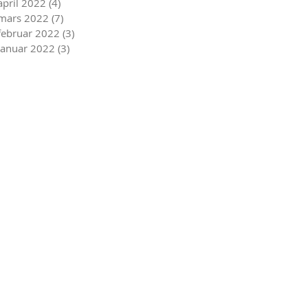
april 2022
(4)
4 innlegg
mars 2022
(7)
7 innlegg
februar 2022
(3)
3 innlegg
januar 2022
(3)
3 innlegg