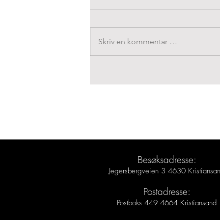
Skriv en kommentar …
Besøksadresse:
Jegersbergveien 3 4630 Kristiansa
Postadresse:
Postboks 449 4664 Kristiansand