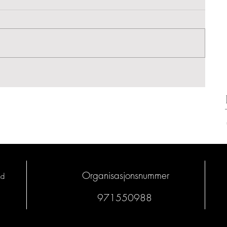
Organisasjonsnummer
nd
971550988