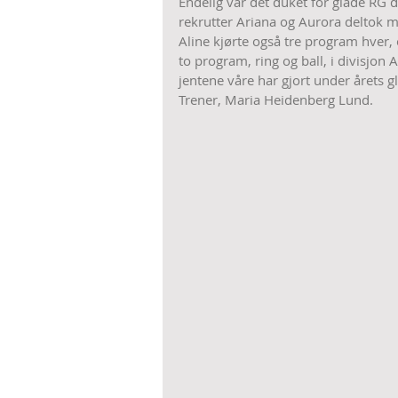
Endelig var det duket for glade RG d
rekrutter Ariana og Aurora deltok m
Aline kjørte også tre program hver, 
to program, ring og ball, i divisjon A
jentene våre har gjort under årets gl
Trener, Maria Heidenberg Lund.