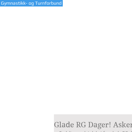
 Gymnastikk- og Turnforbund
HJEM
VÅR KL
Glade RG Dager! Asker 