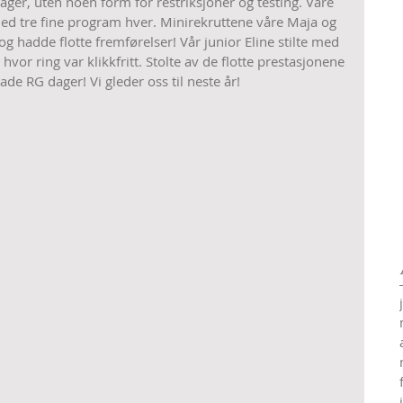
ager, uten noen form for restriksjoner og testing. Våre 
ed tre fine program hver. Minirekruttene våre Maja og 
og hadde flotte fremførelser! Vår junior Eline stilte med 
 hvor ring var klikkfritt. Stolte av de flotte prestasjonene 
ade RG dager! Vi gleder oss til neste år! 