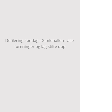
Defilering søndag i Gimlehallen - alle 
foreninger og lag stilte opp