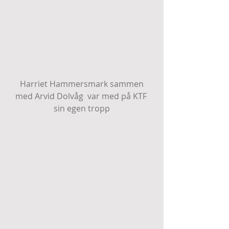
 Harriet Hammersmark sammen 
med Arvid Dolvåg  var med på KTF 
sin egen tropp